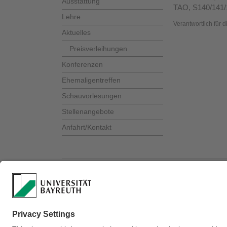
Ausstattung
TAO, S140/141/
Lehre
Verantwortlich für 
Aktuelles
Preisverleihungen
Konferenzen
Ehemaligentreffen
Schauvorlesungen
Stellenangebote
Anfahrt/Kontakt