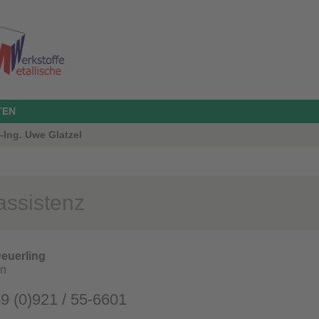
TEN
.-Ing. Uwe Glatzel
ssistenz
euerling
in
49 (0)921 / 55-6601