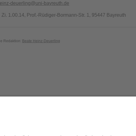
einz-deuerling@uni-bayreuth.de
i. 1.00.14, Prof.-Rüdiger-Bormann-Str. 1, 95447 Bayreuth
die Redaktion:
Beate Heinz-Deuerling