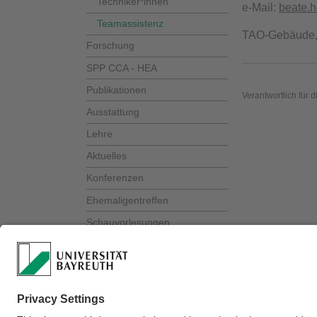
Techniker*innen
e-Mail:
beate.h
Teamassistenz
TAO-Gebäude, Z
Forschung
SPP CCA - HEA
Publikationen
Verantwortlich für 
Ausstattung
Lehre
Aktuelles
Konferenzen
Ehemaligentreffen
Schauvorlesungen
Stellenangebote
Anfahrt/Kontakt