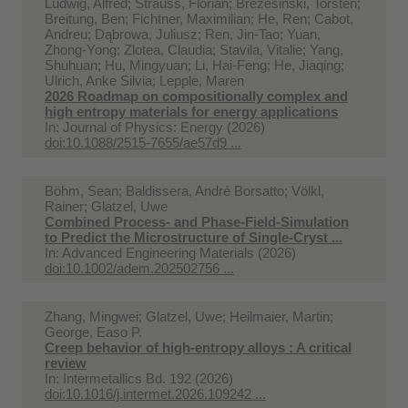
Ludwig, Alfred; Strauss, Florian; Brezesinski, Torsten;
Breitung, Ben; Fichtner, Maximilian; He, Ren; Cabot,
Andreu; Dąbrowa, Juliusz; Ren, Jin-Tao; Yuan,
Zhong-Yong; Zlotea, Claudia; Stavila, Vitalie; Yang,
Shuhuan; Hu, Mingyuan; Li, Hai-Feng; He, Jiaqing;
Ulrich, Anke Silvia; Lepple, Maren
2026 Roadmap on compositionally complex and
high entropy materials for energy applications
In:
Journal of Physics: Energy (2026)
doi:10.1088/2515-7655/ae57d9 ...
Böhm, Sean; Baldissera, André Borsatto; Völkl,
Rainer; Glatzel, Uwe
Combined Process- and Phase-Field-Simulation
to Predict the Microstructure of Single-Cryst ...
In:
Advanced Engineering Materials (2026)
doi:10.1002/adem.202502756 ...
Zhang, Mingwei; Glatzel, Uwe; Heilmaier, Martin;
George, Easo P.
Creep behavior of high-entropy alloys : A critical
review
In:
Intermetallics Bd. 192 (2026)
doi:10.1016/j.intermet.2026.109242 ...