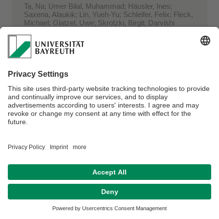
Ta, Na; Umer Bilal, Muhammad; Häusler, Ines;
Saxena, Alaukik; Lin, Yueh-Yu; Schleifer, Felix; Fleck,
Michael; Glatzel, Uwe; Skrotzki, Birgit; Darvishi
Kamachali, Reza
Simulation of the θ’ Precipitation Process with
Interfacial Anisotropy Effects in Al-Cu Al ...
In:
Materials Bd. 14 (2021) Heft 5
doi:10.3390/ma14051280 ...
Redka, David; Gadelmeier, Christian; Winter, Jan;
Spellauge, Maximilian; Eulenkamp, Constanze; Calta,
Pavel; Glatzel, Uwe; Minár, Ján; Huber, Heinz P.
Sub-picosecond single-pulse laser ablation of the
CrMnFeCoNi high entropy alloy and compar ...
In:
Applied Surface Science Bd. 544 (2021)
doi:10.1016/j.apsusc.2020.148839 ...
Pfizenmaier, Petra; Ulrich, Anke Silvia; Galetz,
Mathias C.; Glatzel, Uwe
Tensile creep properties of Cr-Si Alloys at 980 °C
in air : Influence of Ge and Mo additio ...
In:
Metals Bd. 11 (2021) Heft 7
doi:10.3390/met11071072 ...