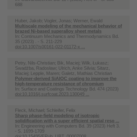
688
Huber, Jakob; Vogler, Jonas; Werner, Ewald
Multiscale modeling of the mechanical behavior of
brazed Ni-based superalloy sheet metals
In:
Continuum Mechanics and Thermodynamics Bd.
35 (2023) . - S. 211-229
doi:10.1007/s00161-022-01172-x ...
Petry, Nils-Christian; Bik, Maciej; Wilk, Łukasz;
Swadźba, Radosław; Ulrich, Anke Silvia; Sitarz,
Maciej; Lepple, Maren; Galetz, Mathias Christian
Polymer-derived SiAlOC coating to improve the
high-temperature resistance of chromium
In:
Surface and Coatings Technology Bd. 474 (2023)
doi:10.1016/j.surfcoat.2023.130049 ...
Fleck, Michael; Schleifer, Felix
Sharp phase-field modeling of isotropic
solidification with a super efficient spatial reso ...
In:
Engineering with Computers Bd. 39 (2023) Heft 3.
- S. 1699-1709
doi:10.15495/EPub_UBT_00007008 ...