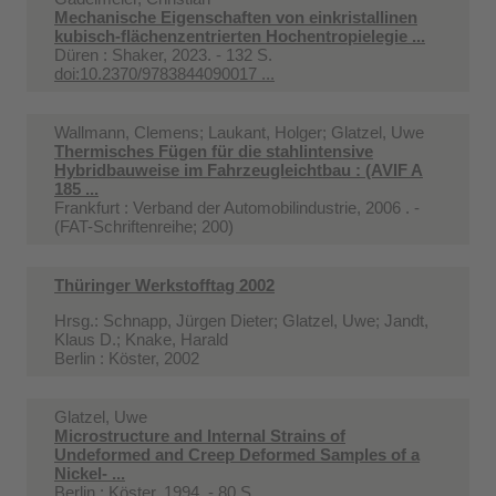
Mechanische Eigenschaften von einkristallinen
kubisch-flächenzentrierten Hochentropielegie ...
Düren : Shaker, 2023. - 132 S.
doi:10.2370/9783844090017 ...
Wallmann, Clemens; Laukant, Holger; Glatzel, Uwe
Thermisches Fügen für die stahlintensive
Hybridbauweise im Fahrzeugleichtbau : (AVIF A
185 ...
Frankfurt : Verband der Automobilindustrie, 2006 . -
(FAT-Schriftenreihe; 200)
Thüringer Werkstofftag 2002
Hrsg.: Schnapp, Jürgen Dieter; Glatzel, Uwe; Jandt,
Klaus D.; Knake, Harald
Berlin : Köster, 2002
Glatzel, Uwe
Microstructure and Internal Strains of
Undeformed and Creep Deformed Samples of a
Nickel- ...
Berlin : Köster, 1994. - 80 S.