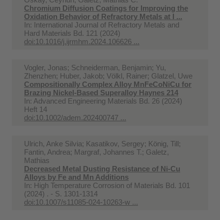
Chromium Diffusion Coatings for Improving the
Oxidation Behavior of Refractory Metals at I ...
In:
International Journal of Refractory Metals and
Hard Materials Bd. 121 (2024)
doi:10.1016/j.ijrmhm.2024.106626 ...
Vogler, Jonas; Schneiderman, Benjamin; Yu,
Zhenzhen; Huber, Jakob; Völkl, Rainer; Glatzel, Uwe
Compositionally Complex Alloy MnFeCoNiCu for
Brazing Nickel-Based Superalloy Haynes 214
In:
Advanced Engineering Materials Bd. 26 (2024)
Heft 14
doi:10.1002/adem.202400747 ...
Ulrich, Anke Silvia; Kasatikov, Sergey; König, Till;
Fantin, Andrea; Margraf, Johannes T.; Galetz,
Mathias
Decreased Metal Dusting Resistance of Ni-Cu
Alloys by Fe and Mn Additions
In:
High Temperature Corrosion of Materials Bd. 101
(2024) . - S. 1301-1314
doi:10.1007/s11085-024-10263-w ...