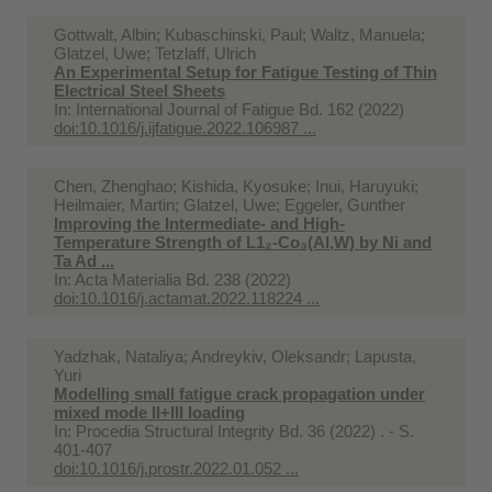
Gottwalt, Albin; Kubaschinski, Paul; Waltz, Manuela;
Glatzel, Uwe; Tetzlaff, Ulrich
An Experimental Setup for Fatigue Testing of Thin
Electrical Steel Sheets
In:
International Journal of Fatigue Bd. 162 (2022)
doi:10.1016/j.ijfatigue.2022.106987 ...
Chen, Zhenghao; Kishida, Kyosuke; Inui, Haruyuki;
Heilmaier, Martin; Glatzel, Uwe; Eggeler, Gunther
Improving the Intermediate- and High-
Temperature Strength of L1₂-Co₃(Al,W) by Ni and
Ta Ad ...
In:
Acta Materialia Bd. 238 (2022)
doi:10.1016/j.actamat.2022.118224 ...
Yadzhak, Nataliya; Andreykiv, Oleksandr; Lapusta,
Yuri
Modelling small fatigue crack propagation under
mixed mode II+III loading
In:
Procedia Structural Integrity Bd. 36 (2022) . - S.
401-407
doi:10.1016/j.prostr.2022.01.052 ...