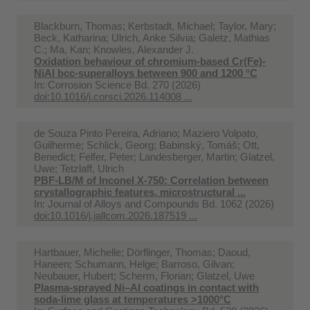
Blackburn, Thomas; Kerbstadt, Michael; Taylor, Mary;
Beck, Katharina; Ulrich, Anke Silvia; Galetz, Mathias
C.; Ma, Kan; Knowles, Alexander J.
Oxidation behaviour of chromium-based Cr(Fe)-
NiAl bcc-superalloys between 900 and 1200 °C
In:
Corrosion Science Bd. 270 (2026)
doi:10.1016/j.corsci.2026.114008 ...
de Souza Pinto Pereira, Adriano; Maziero Volpato,
Guilherme; Schlick, Georg; Babinský, Tomáš; Ott,
Benedict; Felfer, Peter; Landesberger, Martin; Glatzel,
Uwe; Tetzlaff, Ulrich
PBF-LB/M of Inconel X-750: Correlation between
crystallographic features, microstructural ...
In:
Journal of Alloys and Compounds Bd. 1062 (2026)
doi:10.1016/j.jallcom.2026.187519 ...
Hartbauer, Michelle; Dörflinger, Thomas; Daoud,
Haneen; Schumann, Helge; Barroso, Gilvan;
Neubauer, Hubert; Scherm, Florian; Glatzel, Uwe
Plasma-sprayed Ni–Al coatings in contact with
soda-lime glass at temperatures >1000°C