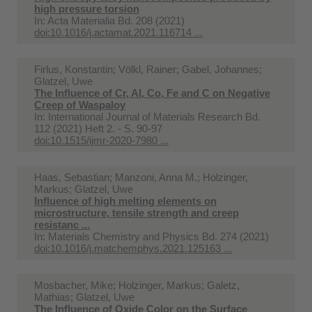
high pressure torsion
In:
Acta Materialia Bd. 208 (2021)
doi:10.1016/j.actamat.2021.116714 ...
Firlus, Konstantin; Völkl, Rainer; Gabel, Johannes;
Glatzel, Uwe
The Influence of Cr, Al, Co, Fe and C on Negative
Creep of Waspaloy
In:
International Journal of Materials Research Bd.
112 (2021) Heft 2. - S. 90-97
doi:10.1515/ijmr-2020-7980 ...
Haas, Sebastian; Manzoni, Anna M.; Holzinger,
Markus; Glatzel, Uwe
Influence of high melting elements on
microstructure, tensile strength and creep
resistanc ...
In:
Materials Chemistry and Physics Bd. 274 (2021)
doi:10.1016/j.matchemphys.2021.125163 ...
Mosbacher, Mike; Holzinger, Markus; Galetz,
Mathias; Glatzel, Uwe
The Influence of Oxide Color on the Surface