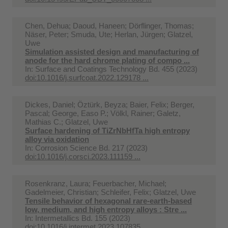
Chen, Dehua; Daoud, Haneen; Dörflinger, Thomas;
Näser, Peter; Smuda, Ute; Herlan, Jürgen; Glatzel,
Uwe
Simulation assisted design and manufacturing of
anode for the hard chrome plating of compo ...
In:
Surface and Coatings Technology Bd. 455 (2023)
doi:10.1016/j.surfcoat.2022.129178 ...
Dickes, Daniel; Öztürk, Beyza; Baier, Felix; Berger,
Pascal; George, Easo P.; Völkl, Rainer; Galetz,
Mathias C.; Glatzel, Uwe
Surface hardening of TiZrNbHfTa high entropy
alloy via oxidation
In:
Corrosion Science Bd. 217 (2023)
doi:10.1016/j.corsci.2023.111159 ...
Rosenkranz, Laura; Feuerbacher, Michael;
Gadelmeier, Christian; Schleifer, Felix; Glatzel, Uwe
Tensile behavior of hexagonal rare-earth-based
low, medium, and high entropy alloys : Stre ...
In:
Intermetallics Bd. 155 (2023)
doi:10.1016/j.intermet.2023.107835 ...