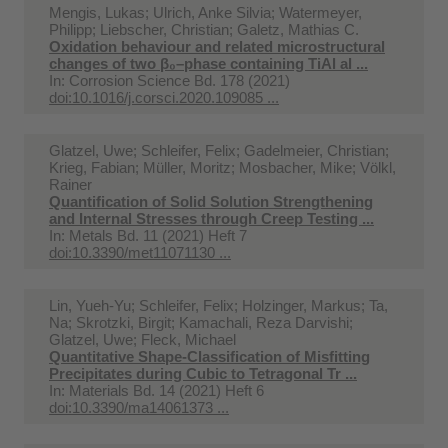
Mengis, Lukas; Ulrich, Anke Silvia; Watermeyer,
Philipp; Liebscher, Christian; Galetz, Mathias C.
Oxidation behaviour and related microstructural
changes of two β₀–phase containing TiAl al ...
In:
Corrosion Science Bd. 178 (2021)
doi:10.1016/j.corsci.2020.109085 ...
Glatzel, Uwe; Schleifer, Felix; Gadelmeier, Christian;
Krieg, Fabian; Müller, Moritz; Mosbacher, Mike; Völkl,
Rainer
Quantification of Solid Solution Strengthening
and Internal Stresses through Creep Testing ...
In:
Metals Bd. 11 (2021) Heft 7
doi:10.3390/met11071130 ...
Lin, Yueh-Yu; Schleifer, Felix; Holzinger, Markus; Ta,
Na; Skrotzki, Birgit; Kamachali, Reza Darvishi;
Glatzel, Uwe; Fleck, Michael
Quantitative Shape-Classification of Misfitting
Precipitates during Cubic to Tetragonal Tr ...
In:
Materials Bd. 14 (2021) Heft 6
doi:10.3390/ma14061373 ...