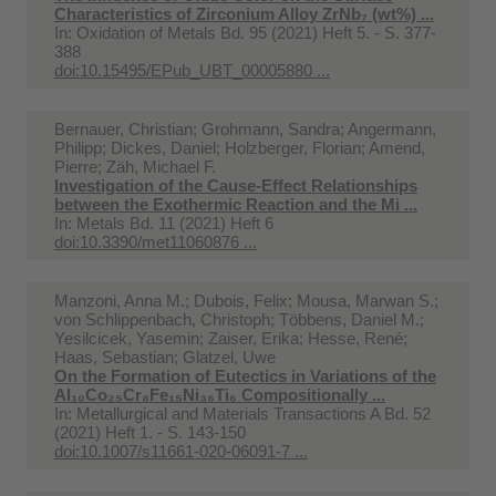
Characteristics of Zirconium Alloy ZrNb₇ (wt%) ...
In:
Oxidation of Metals Bd. 95 (2021) Heft 5. - S. 377-
388
doi:10.15495/EPub_UBT_00005880 ...
Bernauer, Christian; Grohmann, Sandra; Angermann,
Philipp; Dickes, Daniel; Holzberger, Florian; Amend,
Pierre; Zäh, Michael F.
Investigation of the Cause-Effect Relationships
between the Exothermic Reaction and the Mi ...
In:
Metals Bd. 11 (2021) Heft 6
doi:10.3390/met11060876 ...
Manzoni, Anna M.; Dubois, Felix; Mousa, Marwan S.;
von Schlippenbach, Christoph; Többens, Daniel M.;
Yesilcicek, Yasemin; Zaiser, Erika; Hesse, René;
Haas, Sebastian; Glatzel, Uwe
On the Formation of Eutectics in Variations of the
Al₁₀Co₂₅Cr₈Fe₁₅Ni₃₆Ti₆ Compositionally ...
In:
Metallurgical and Materials Transactions A Bd. 52
(2021) Heft 1. - S. 143-150
doi:10.1007/s11661-020-06091-7 ...