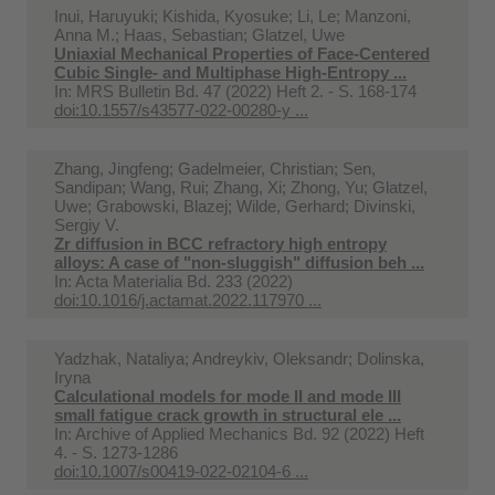
Inui, Haruyuki; Kishida, Kyosuke; Li, Le; Manzoni,
Anna M.; Haas, Sebastian; Glatzel, Uwe
Uniaxial Mechanical Properties of Face-Centered
Cubic Single- and Multiphase High-Entropy ...
In:
MRS Bulletin Bd. 47 (2022) Heft 2. - S. 168-174
doi:10.1557/s43577-022-00280-y ...
Zhang, Jingfeng; Gadelmeier, Christian; Sen,
Sandipan; Wang, Rui; Zhang, Xi; Zhong, Yu; Glatzel,
Uwe; Grabowski, Blazej; Wilde, Gerhard; Divinski,
Sergiy V.
Zr diffusion in BCC refractory high entropy
alloys: A case of "non-sluggish" diffusion beh ...
In:
Acta Materialia Bd. 233 (2022)
doi:10.1016/j.actamat.2022.117970 ...
Yadzhak, Nataliya; Andreykiv, Oleksandr; Dolinska,
Iryna
Calculational models for mode II and mode III
small fatigue crack growth in structural ele ...
In:
Archive of Applied Mechanics Bd. 92 (2022) Heft
4. - S. 1273-1286
doi:10.1007/s00419-022-02104-6 ...