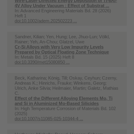
Wire-Laser-Directed Energy Deposition of Ti-6Al-
4V Alloy Under Vacuum : Effect of Substrat ...
In:
Advanced Engineering Materials Bd. 28 (2026)
Heft 1
doi:10.1002/adem.202502223 ...
Sandner, Kilian; Yen, Hung; Lee, Jhuo-Lun; Völkl,
Rainer; Yeh, An-Chou; Glatzel, Uwe
Cr-Si Alloys with Very Low Impurity Levels
Prepared by Optical Floating Zone Technique
In:
Metals Bd. 15 (2025) Heft 8
doi:10.3390/met15080850 ...
Beck, Katharina; König, Till; Oskay, Ceyhun; Czerny,
Andreas K.; Hinrichs, Frauke; Winkens, Georg;
Ulrich, Anke Silvia; Heilmaier, Martin; Galetz, Mathias
C.
Effect of the Different Alloying Elements Mo, Ti
and Si in Aluminized Mo‑Based Silicides
In:
High Temperature Corrosion of Materials Bd. 102
(2025)
doi:10.1007/s11085-025-10344-4 ...