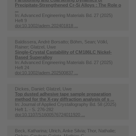
Precipitate-Strengthened Cr-Si Alloys : The Role o
...
In:
Advanced Engineering Materials Bd. 27 (2025)
Heft 9
doi:10.1002/adem.202401818 ...
Baldissera, André Borsatto; Böhm, Sean; Völkl,
Rainer; Glatzel, Uwe
Single-Crystal Castability of CM186LC Nickel-
Based Superalloy
In:
Advanced Engineering Materials Bd. 27 (2025)
Heft 24
doi:10.1002/adem.202500837 ...
Dickes, Daniel; Glatzel, Uwe
Top dusted adhesive tape sample preparation
method for the X-ray diffraction analysis of s ...
In:
Journal of Applied Crystallography Bd. 58 (2025)
Heft 1. - S. 276-282
doi:10.1107/S1600576724011920 ...
Beck, Katharina; Ulrich, Anke Silvia; Thor, Nathalie;
Oskay, Ceyhun; Galetz, Mathias C.