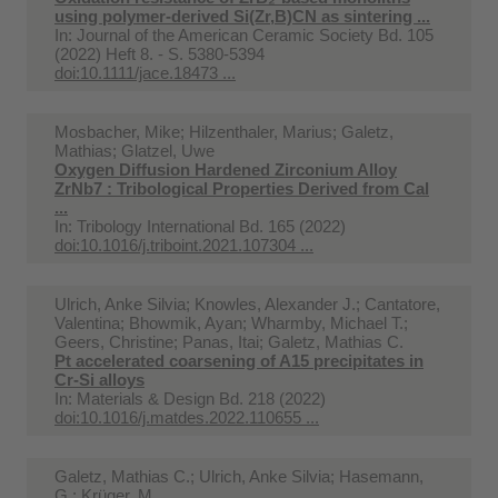
using polymer‐derived Si(Zr,B)CN as sintering ...
In:
Journal of the American Ceramic Society Bd. 105
(2022) Heft 8. - S. 5380-5394
doi:10.1111/jace.18473 ...
Mosbacher, Mike; Hilzenthaler, Marius; Galetz,
Mathias; Glatzel, Uwe
Oxygen Diffusion Hardened Zirconium Alloy
ZrNb7 : Tribological Properties Derived from Cal
...
In:
Tribology International Bd. 165 (2022)
doi:10.1016/j.triboint.2021.107304 ...
Ulrich, Anke Silvia; Knowles, Alexander J.; Cantatore,
Valentina; Bhowmik, Ayan; Wharmby, Michael T.;
Geers, Christine; Panas, Itai; Galetz, Mathias C.
Pt accelerated coarsening of A15 precipitates in
Cr-Si alloys
In:
Materials & Design Bd. 218 (2022)
doi:10.1016/j.matdes.2022.110655 ...
Galetz, Mathias C.; Ulrich, Anke Silvia; Hasemann,
G.; Krüger, M.