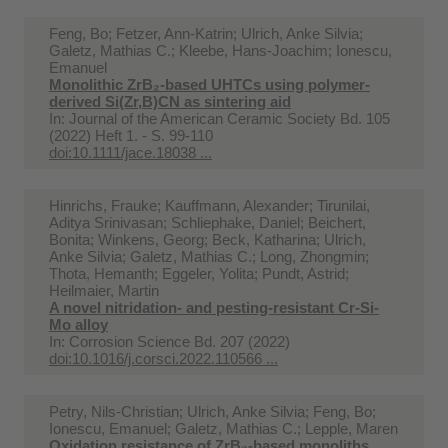
Feng, Bo; Fetzer, Ann-Katrin; Ulrich, Anke Silvia;
Galetz, Mathias C.; Kleebe, Hans-Joachim; Ionescu,
Emanuel
Monolithic ZrB₂‐based UHTCs using polymer‐
derived Si(Zr,B)CN as sintering aid
In:
Journal of the American Ceramic Society Bd. 105
(2022) Heft 1. - S. 99-110
doi:10.1111/jace.18038 ...
Hinrichs, Frauke; Kauffmann, Alexander; Tirunilai,
Aditya Srinivasan; Schliephake, Daniel; Beichert,
Bonita; Winkens, Georg; Beck, Katharina; Ulrich,
Anke Silvia; Galetz, Mathias C.; Long, Zhongmin;
Thota, Hemanth; Eggeler, Yolita; Pundt, Astrid;
Heilmaier, Martin
A novel nitridation- and pesting-resistant Cr-Si-
Mo alloy
In:
Corrosion Science Bd. 207 (2022)
doi:10.1016/j.corsci.2022.110566 ...
Petry, Nils-Christian; Ulrich, Anke Silvia; Feng, Bo;
Ionescu, Emanuel; Galetz, Mathias C.; Lepple, Maren
Oxidation resistance of ZrB₂‐based monoliths