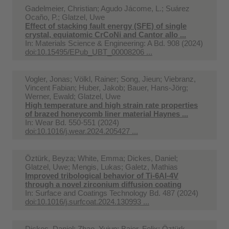
Gadelmeier, Christian; Agudo Jácome, L.; Suárez
Ocaño, P.; Glatzel, Uwe
Effect of stacking fault energy (SFE) of single
crystal, equiatomic CrCoNi and Cantor allo ...
In:
Materials Science & Engineering: A Bd. 908 (2024)
doi:10.15495/EPub_UBT_00008206 ...
Vogler, Jonas; Völkl, Rainer; Song, Jieun; Viebranz,
Vincent Fabian; Huber, Jakob; Bauer, Hans-Jörg;
Werner, Ewald; Glatzel, Uwe
High temperature and high strain rate properties
of brazed honeycomb liner material Haynes ...
In:
Wear Bd. 550-551 (2024)
doi:10.1016/j.wear.2024.205427 ...
Öztürk, Beyza; White, Emma; Dickes, Daniel;
Glatzel, Uwe; Mengis, Lukas; Galetz, Mathias
Improved tribological behavior of Ti-6Al-4V
through a novel zirconium diffusion coating
In:
Surface and Coatings Technology Bd. 487 (2024)
doi:10.1016/j.surfcoat.2024.130993 ...
Dickes, Daniel; Zhao, Yujun; Baier, Felix; Öztürk,