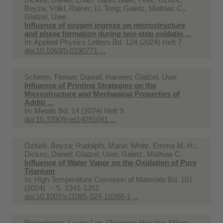
Beyza; Völkl, Rainer; Li, Tong; Galetz, Mathias C.;
Glatzel, Uwe
Influence of oxygen ingress on microstructure
and phase formation during two-step oxidatio ...
In:
Applied Physics Letters Bd. 124 (2024) Heft 7
doi:10.1063/5.0190771 ...
Scherm, Florian; Daoud, Haneen; Glatzel, Uwe
Influence of Printing Strategies on the
Microstructure and Mechanical Properties of
Additi ...
In:
Metals Bd. 14 (2024) Heft 9
doi:10.3390/met14091041 ...
Öztürk, Beyza; Rudolphi, Mario; White, Emma M. H.;
Dickes, Daniel; Glatzel, Uwe; Galetz, Mathias C.
Influence of Water Vapor on the Oxidation of Pure
Titanium
In:
High Temperature Corrosion of Materials Bd. 101
(2024) . - S. 1341-1351
doi:10.1007/s11085-024-10288-1 ...
Rosenkranz, Laura; Lan, Qianqian; Heczko, Milan;