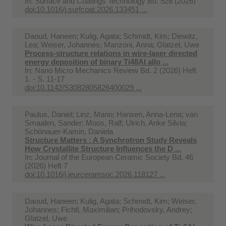
In:
Surface and Coatings Technology Bd. 528 (2026)
doi:10.1016/j.surfcoat.2026.133451 ...
Daoud, Haneen; Kulig, Agata; Schmidt, Kim; Diewitz,
Lea; Weiser, Johannes; Manzoni, Anna; Glatzel, Uwe
Process-structure relations in wire-laser directed
energy deposition of binary Ti48Al allo ...
In:
Nano Micro Mechanics Review Bd. 2 (2026) Heft
1. - S. 11-17
doi:10.1142/S3082805826400029 ...
Paulus, Daniel; Linz, Mario; Hansen, Anna-Lena; van
Smaalen, Sander; Moos, Ralf; Ulrich, Anke Silvia;
Schönauer-Kamin, Daniela
Structure Matters : A Synchrotron Study Reveals
How Crystallite Structure Influences the D ...
In:
Journal of the European Ceramic Society Bd. 46
(2026) Heft 7
doi:10.1016/j.jeurceramsoc.2026.118127 ...
Daoud, Haneen; Kulig, Agata; Schmidt, Kim; Weiser,
Johannes; Fichtl, Maximilian; Prihodovsky, Andrey;
Glatzel, Uwe