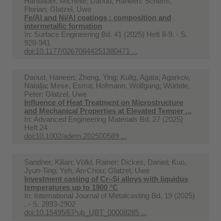
Hartbauer, Michelle; Daoud, Haneen; Scherm,
Florian; Glatzel, Uwe
Fe/Al and Ni/Al coatings : composition and
intermetallic formation
In:
Surface Engineering Bd. 41 (2025) Heft 8-9. - S.
928-941
doi:10.1177/02670844251380471 ...
Daoud, Haneen; Zheng, Ying; Kulig, Agata; Agarkov,
Natalja; Mese, Esma; Hofmann, Wolfgang; Würtele,
Peter; Glatzel, Uwe
Influence of Heat Treatment on Microstructure
and Mechanical Properties at Elevated Temper ...
In:
Advanced Engineering Materials Bd. 27 (2025)
Heft 24
doi:10.1002/adem.202500589 ...
Sandner, Kilian; Völkl, Rainer; Dickes, Daniel; Kuo,
Jyun-Ting; Yeh, An-Chou; Glatzel, Uwe
Investment casting of Cr–Si alloys with liquidus
temperatures up to 1900 °C
In:
International Journal of Metalcasting Bd. 19 (2025)
. - S. 2893-2902
doi:10.15495/EPub_UBT_00008285 ...