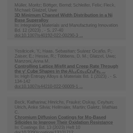
Müller, Moritz; Böttger, Bernd; Schleifer, Felix; Fleck,
Michael; Glatzel, Uwe
3D Minimum Channel Width Distribution in a Ni
Base Superalloy
In:
Integrating Materials and Manufacturing Innovation
Bd. 12 (2023) . - S. 27-40
doi:10.1007/s40192-022-00290-3 ...
Yesilcicek, Y.; Haas, Sebastian; Suárez Ocaño, P.;
Zaiser, E.; Hesse, R.; Többens, D. M.; Glatzel, Uwe;
Manzoni, Anna M.
Controlling Lattice Misfit and Creep Rate Through
the γ' Cube Shapes in the Al₁₀Co₂₅Cr₈Fe₁ ...
In:
High Entropy Alloys & Materials Bd. 1 (2023) . - S.
134-142
doi:10.1007/s44210-022-00009-1 ...
Beck, Katharina; Hinrichs, Frauke; Oskay, Ceyhun;
Ulrich, Anke Silvia; Heilmaier, Martin; Galetz, Mathias
C.
Chromium Diffusion Coatings for Mo-Based
Silicides to Improve Their Oxidation Resistance
In:
Coatings Bd. 13 (2023) Heft 10
doi:10.3390/coatings13101712 ...