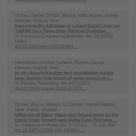
Dickes, Daniel; Öztürk, Beyza; Völkl, Rainer; Galetz,
Mathias; Glatzel, Uwe
Improving the Adhesion of a Hard Oxide Layer on
Ti6Al4V by a Three-Step Thermal Oxidation ...
In:
Advanced Engineering Materials Bd. 24 (2022)
Heft 3
doi:10.1002/adem.202100864 ...
Hilzenthaler, Marius; Scherm, Florian; Daoud,
Haneen; Glatzel, Uwe
In-situ decarburization and deoxidation during
laser powder bed fusion of water-atomized s ...
In:
Powder Technology Bd. 412 (2022)
doi:10.1016/j.powtec.2022.117973 ...
Öztürk, Beyza; Mengis, L.; Dickes, Daniel; Glatzel,
Uwe; Galetz, Mathias
Influence of Water Vapor and Temperature on the
Oxide Scale Growth and Alpha-Case Formatio ...
In:
Oxidation of Metals Bd. 97 (2022) . - S. 241-260
doi:10.1007/s11085-021-10088-x ...