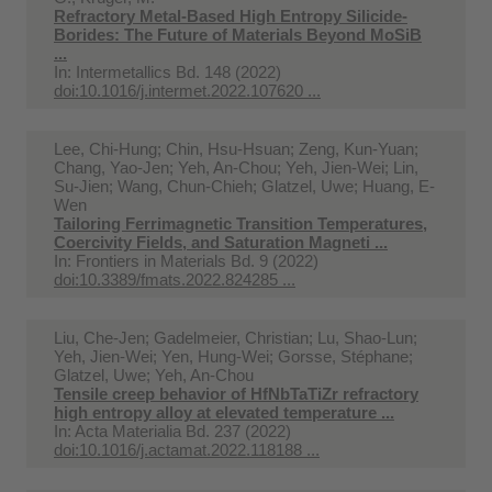
Refractory Metal-Based High Entropy Silicide-
Borides: The Future of Materials Beyond MoSiB
...
In:
Intermetallics Bd. 148 (2022)
doi:10.1016/j.intermet.2022.107620 ...
Lee, Chi-Hung; Chin, Hsu-Hsuan; Zeng, Kun-Yuan;
Chang, Yao-Jen; Yeh, An-Chou; Yeh, Jien-Wei; Lin,
Su-Jien; Wang, Chun-Chieh; Glatzel, Uwe; Huang, E-
Wen
Tailoring Ferrimagnetic Transition Temperatures,
Coercivity Fields, and Saturation Magneti ...
In:
Frontiers in Materials Bd. 9 (2022)
doi:10.3389/fmats.2022.824285 ...
Liu, Che-Jen; Gadelmeier, Christian; Lu, Shao-Lun;
Yeh, Jien-Wei; Yen, Hung-Wei; Gorsse, Stéphane;
Glatzel, Uwe; Yeh, An-Chou
Tensile creep behavior of HfNbTaTiZr refractory
high entropy alloy at elevated temperature ...
In:
Acta Materialia Bd. 237 (2022)
doi:10.1016/j.actamat.2022.118188 ...