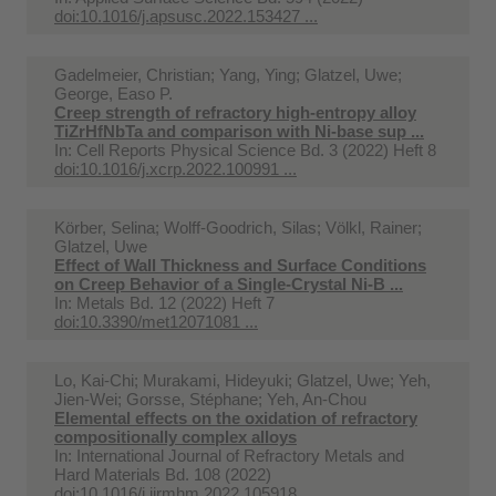
doi:10.1016/j.apsusc.2022.153427 ...
Gadelmeier, Christian; Yang, Ying; Glatzel, Uwe;
George, Easo P.
Creep strength of refractory high-entropy alloy
TiZrHfNbTa and comparison with Ni-base sup ...
In:
Cell Reports Physical Science Bd. 3 (2022) Heft 8
doi:10.1016/j.xcrp.2022.100991 ...
Körber, Selina; Wolff-Goodrich, Silas; Völkl, Rainer;
Glatzel, Uwe
Effect of Wall Thickness and Surface Conditions
on Creep Behavior of a Single-Crystal Ni-B ...
In:
Metals Bd. 12 (2022) Heft 7
doi:10.3390/met12071081 ...
Lo, Kai-Chi; Murakami, Hideyuki; Glatzel, Uwe; Yeh,
Jien-Wei; Gorsse, Stéphane; Yeh, An-Chou
Elemental effects on the oxidation of refractory
compositionally complex alloys
In:
International Journal of Refractory Metals and
Hard Materials Bd. 108 (2022)
doi:10.1016/j.ijrmhm.2022.105918 ...