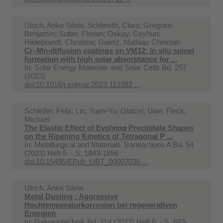
Ulrich, Anke Silvia; Schlereth, Clara; Grégoire,
Benjamin; Sutter, Florian; Oskay, Ceyhun;
Hildebrandt, Christina; Galetz, Mathias Christian
Cr–Mn-diffusion coatings on VM12: In situ spinel
formation with high solar absorptance for ...
In:
Solar Energy Materials and Solar Cells Bd. 257
(2023)
doi:10.1016/j.solmat.2023.112382 ...
Schleifer, Felix; Lin, Yueh-Yu; Glatzel, Uwe; Fleck,
Michael
The Elastic Effect of Evolving Precipitate Shapes
on the Ripening Kinetics of Tetragonal P ...
In:
Metallurgical and Materials Transactions A Bd. 54
(2023) Heft 5. - S. 1843-1856
doi:10.15495/EPub_UBT_00007035 ...
Ulrich, Anke Silvia
Metal Dusting : Aggressive
Hochtemperaturkorrosion bei regenerativen
Energien
In:
Galvanotechnik Bd. 114 (2023) Heft 6. - S. 683-