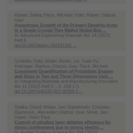
Körber, Selina; Fleck, Michael; Völkl, Rainer; Glatzel,
Uwe
Anisotropic Growth of the Primary Dendrite Arms
in a Single-Crystal Thin-Walled Nickel-Bas ...
In:
Advanced Engineering Materials Bd. 24 (2022)
Heft 6
doi:10.1002/adem.202101332 ...
Schleifer, Felix; Müller, Moritz; Lin, Yueh-Yu;
Holzinger, Markus; Glatzel, Uwe; Fleck, Michael
Consistent Quantification of Precipitate Shapes
and Sizes in Two and Three Dimensions Usin ...
In:
Integrating Materials and Manufacturing Innovation
Bd. 11 (2022) Heft 2. - S. 159-171
doi:10.1007/s40192-022-00259-2 ...
Redka, David; Winter, Jan; Gadelmeier, Christian;
Djuranovic, Alexander; Glatzel, Uwe; Minár, Ján;
Huber, Heinz Paul
Control of ultrafast laser ablation efficiency by
stress confinement due to strong electro ...
In:
Applied Surface Science Bd. 594 (2022)