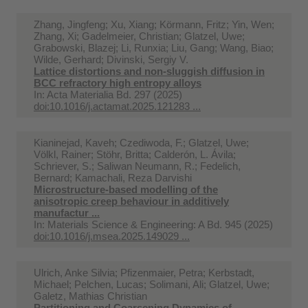
Zhang, Jingfeng; Xu, Xiang; Körmann, Fritz; Yin, Wen;
Zhang, Xi; Gadelmeier, Christian; Glatzel, Uwe;
Grabowski, Blazej; Li, Runxia; Liu, Gang; Wang, Biao;
Wilde, Gerhard; Divinski, Sergiy V.
Lattice distortions and non-sluggish diffusion in
BCC refractory high entropy alloys
In:
Acta Materialia Bd. 297 (2025)
doi:10.1016/j.actamat.2025.121283 ...
Kianinejad, Kaveh; Czediwoda, F.; Glatzel, Uwe;
Völkl, Rainer; Stöhr, Britta; Calderón, L. Ávila;
Schriever, S.; Saliwan Neumann, R.; Fedelich,
Bernard; Kamachali, Reza Darvishi
Microstructure-based modelling of the
anisotropic creep behaviour in additively
manufactur ...
In:
Materials Science & Engineering: A Bd. 945 (2025)
doi:10.1016/j.msea.2025.149029 ...
Ulrich, Anke Silvia; Pfizenmaier, Petra; Kerbstadt,
Michael; Pelchen, Lucas; Solimani, Ali; Glatzel, Uwe;
Galetz, Mathias Christian
Partitioning and Coarsening Dynamics of