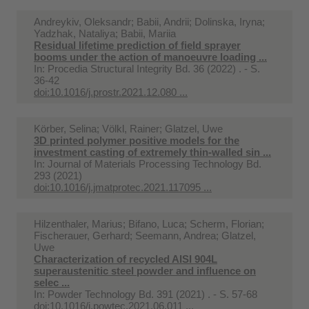
Andreykiv, Oleksandr; Babii, Andrii; Dolinska, Iryna;
Yadzhak, Nataliya; Babii, Mariia
Residual lifetime prediction of field sprayer
booms under the action of manoeuvre loading ...
In:
Procedia Structural Integrity Bd. 36 (2022) . - S.
36-42
doi:10.1016/j.prostr.2021.12.080 ...
Körber, Selina; Völkl, Rainer; Glatzel, Uwe
3D printed polymer positive models for the
investment casting of extremely thin-walled sin ...
In:
Journal of Materials Processing Technology Bd.
293 (2021)
doi:10.1016/j.jmatprotec.2021.117095 ...
Hilzenthaler, Marius; Bifano, Luca; Scherm, Florian;
Fischerauer, Gerhard; Seemann, Andrea; Glatzel,
Uwe
Characterization of recycled AISI 904L
superaustenitic steel powder and influence on
selec ...
In:
Powder Technology Bd. 391 (2021) . - S. 57-68
doi:10.1016/j.powtec.2021.06.011 ...