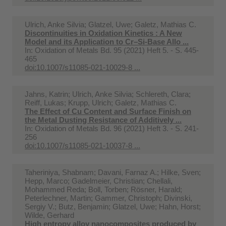
Ulrich, Anke Silvia; Glatzel, Uwe; Galetz, Mathias C.
Discontinuities in Oxidation Kinetics : A New
Model and its Application to Cr–Si-Base Allo ...
In:
Oxidation of Metals Bd. 95 (2021) Heft 5. - S. 445-
465
doi:10.1007/s11085-021-10029-8 ...
Jahns, Katrin; Ulrich, Anke Silvia; Schlereth, Clara;
Reiff, Lukas; Krupp, Ulrich; Galetz, Mathias C.
The Effect of Cu Content and Surface Finish on
the Metal Dusting Resistance of Additively ...
In:
Oxidation of Metals Bd. 96 (2021) Heft 3. - S. 241-
256
doi:10.1007/s11085-021-10037-8 ...
Taheriniya, Shabnam; Davani, Farnaz A.; Hilke, Sven;
Hepp, Marco; Gadelmeier, Christian; Chellali,
Mohammed Reda; Boll, Torben; Rösner, Harald;
Peterlechner, Martin; Gammer, Christoph; Divinski,
Sergiy V.; Butz, Benjamin; Glatzel, Uwe; Hahn, Horst;
Wilde, Gerhard
High entropy alloy nanocomposites produced by