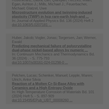
Egan, Ashton J.; Mills, Michael J.; Feuerbacher,
Michael; Glatzel, Uwe
Microstructure evolution and twinning-induced
plasticity (TWIP) in hcp rare-earth high-and ...
In:
Journal of Applied Physics Bd. 136 (2024) Heft 2
doi:10.1063/5.0207181 ...
Huber, Jakob; Vogler, Jonas; Torgersen, Jan; Werner,
Ewald
Predicting mechanical failure of polycrystalline
dual-phase nickel-based alloys by numeric ...
In:
Continuum Mechanics and Thermodynamics Bd.
36 (2024) . - S. 775-793
doi:10.1007/s00161-024-01298-0 ...
Pelchen, Lucas; Schenker, Manuel; Lepple, Maren;
Ulrich, Anke Silvia
Reaction of a Molten Cr-Si-Base Alloy with
Ceramics and a High Entropy Oxide
In:
High Temperature Corrosion of Materials Bd. 101
(2024) Heft 5. - S. 897-909
doi:10.15495/EPub_UBT_00008260 ...