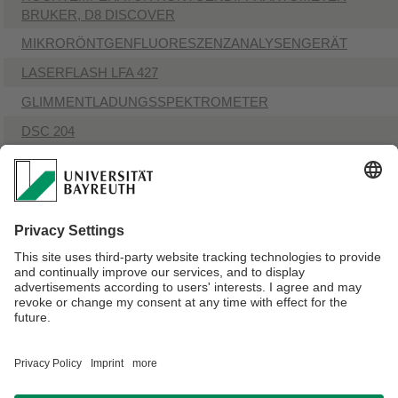
BRUKER, D8 DISCOVER
​MIKRORÖNTGENFLUORESZENZANALYSENGERÄT
​LASERFLASH LFA 427
​GLIMMENTLADUNGSSPEKTROMETER
​DSC 204
​SCHUBSTANGEN-DILATOMETER DIL 402
​PROFILOMETER C5D
LIFT-OUT TOOL FÜR TEM-LAMELLEN
GERÄTE ZUR TEM-PROBENPRÄPARATION
​NADELZIEHGERÄT NARISHIGE PC-10 (für Glasnadeln)
Verantwortlich für die Redaktion:
Beate Heinz-Deuerling