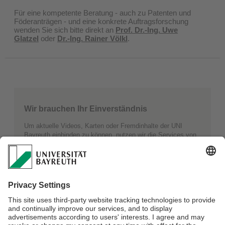
Für eine kompetente Beratung - auch zu Patenten und
Föderanträgen - und eine konkrete Auftragsforschung
wenden Sie sich bitte direkt an
Prof. Dr.-Ing. Uwe
Glatzel
oder
Dr.-Ing. Rainer Völkl
.
Wir brauchen Ihr Einverständnis
Um aktuelle Videos, Karten oder Fremdinhalte der UNI
Bayreuth einbinden zu können, nutzen wir die Services von
Drittanbietern. Diese sammeln unter Umständen Daten zu
Ihren Aktivitäten. Unter dem Punkt "Mehr Informationen"
finden Sie weitere Details.
Mehr Informationen
Akzeptieren