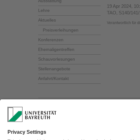
Ausstattung
19 Apr 2024, 10
Lehre
TAO, S140/141/
Aktuelles
Verantwortlich für 
Preisverleihungen
Konferenzen
Ehemaligentreffen
Schauvorlesungen
Stellenangebote
Anfahrt/Kontakt