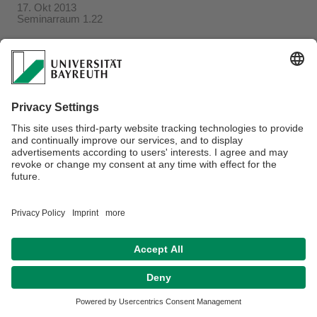
17. Okt 2013
Seminarraum 1.22
Verantwortlich für die Redaktion:
Beate Heinz-Deuerling
Datenschutzerklärung
Impressum
Hausordnung
Sitemap
Kontakt
Barrierefreiheitserklärung