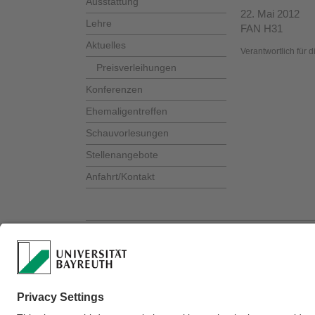
Ausstattung
22. Mai 2012
Lehre
FAN H31
Aktuelles
Verantwortlich für 
Preisverleihungen
Konferenzen
Ehemaligentreffen
Schauvorlesungen
Stellenangebote
Anfahrt/Kontakt