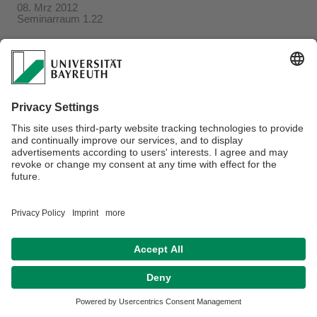
08. Mrz 2012
Seminarraum 1.22
Verantwortlich für die Redaktion:
Beate Heinz-Deuerling
Datenschutzerklärung
Impressum
Hausordnung
Sitemap
Kontakt
Barrierefreiheitserklärung