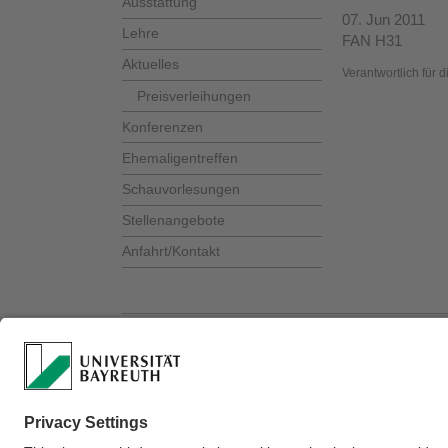
Ausstattung
07. Jun 2011
Lehre
FAN H31
Aktuelles
Verantwortlich für 
Preisverleihungen
Konferenzen
Ehemaligentreffen
Schauvorlesungen
Stellenangebote
Anfahrt/Kontakt