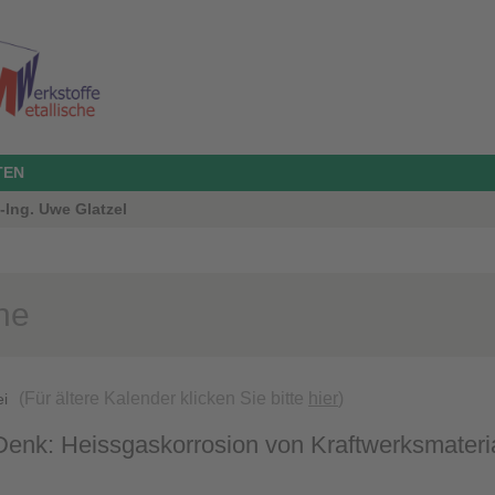
TEN
.-Ing. Uwe Glatzel
ne
(Für ältere Kalender klicken Sie bitte
hier
)
ei
enk: Heissgaskorrosion von Kraftwerksmateri