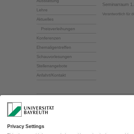
Ausstattung
Seminarraum 1.
Lehre
Verantwortlich für 
Aktuelles
Preisverleihungen
Konferenzen
Ehemaligentreffen
Schauvorlesungen
Stellenangebote
Anfahrt/Kontakt