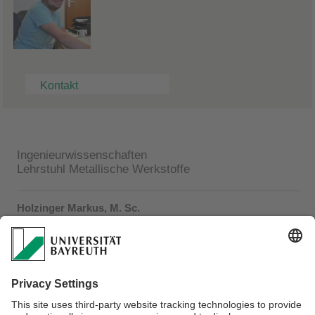
Kontakt
Ingenieurwissenschaften
Lehrstuhl Metallische Werkstoffe
Holzinger Markus, M. Sc.
Doktorand
TAO-Gebäude, Zi. 1.01.04
Prof.-Rüdiger-Bormann-Str. 1, 95447 Bayreuth