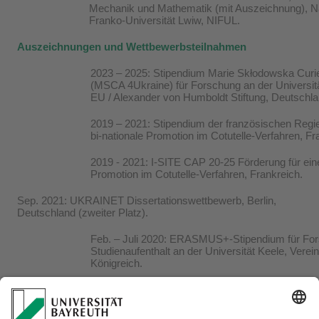
Mechanik und Mathematik (mit Auszeichnung), Na
Franko-Universität Lwiw, NIFUL.
Auszeichnungen und Wettbewerbsteilnahmen
2023 – 2025: Stipendium Marie Skłodowska Curi
(MSCA 4Ukraine) für Forschung an der Universit
EU / Alexander von Humboldt Stiftung, Deutschla
2019 – 2021: Stipendium der französischen Regie
bi-nationale Promotion im Cotutelle-Verfahren, Fr
2019 - 2021: I-SITE CAP 20-25 Förderung für eine
Promotion im Cotutelle-Verfahren, Frankreich.
Sep. 2021: UKRAINET Dissertationswettbewerb, Berlin,
Deutschland (zweiter Platz).
Feb. – Juli 2020: ERASMUS+-Stipendium für Fo
Studienaufenthalt an der Universität Keele, Verein
Königreich.
Jan. – Apr. 2018: Stipendium des Stipendienpro
Deutschen Wirtschaft für Praktikum bei Andritz
Deutschland.