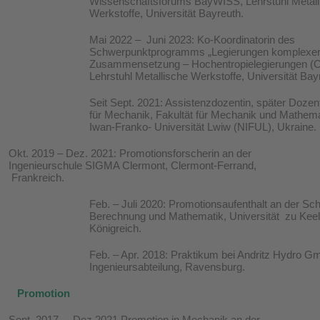
Wissenschaftsforums BayWISS, Lehrstuhl Metall
Werkstoffe, Universität Bayreuth.
Mai 2022 – Juni 2023: Ko-Koordinatorin des
Schwerpunktprogramms „Legierungen komplexe
Zusammensetzung – Hochentropielegierungen (
Lehrstuhl Metallische Werkstoffe, Universität Bay
Seit Sept. 2021: Assistenzdozentin, später Dozent
für Mechanik, Fakultät für Mechanik und Mathema
Iwan-Franko- Universität Lwiw (NIFUL), Ukrain
Okt. 2019 – Dez. 2021: Promotionsforscherin an der
Ingenieurschule SIGMA Clermont, Clermont-Ferrand,
Frankreich.
Feb. – Juli 2020: Promotionsaufenthalt an der Sch
Berechnung und Mathematik, Universität zu Keele
Königreich.
Feb. – Apr. 2018: Praktikum bei Andritz Hydro G
Ingenieursabteilung, Ravensburg.
Promotion
Sept. 2017 – Dez 2021 Promotion in Mechanik an der