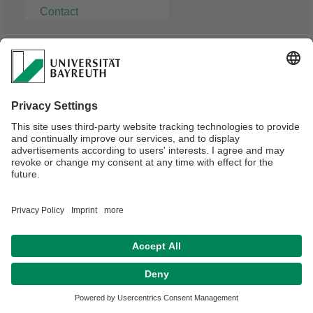
Contact
Dr.-Ing. Lutz Reißig
Fraunhofer Institut für Werkstoffmechanik
Webmaster:
Beate Heinz-Deuerling
Datenschutzerklärung
Impressum
Hausordnung
Sitemap
Kontakt
Declaration on accessibility